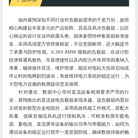
福州展翔深知不同行业对负载箱需求的千差万别，故而
精心构建起丰富多元的产品矩阵。其高压风冷负载箱，以匠
心独运的设计在业内崭露头角。箱体参照特种集装箱标准改
造，采用高强度方管焊接框架，不仅坚固耐用，还大幅提升
了承重与防护性能。6.3KV 8MW 规格的负载箱，在设计阶
段便将通风散热、吊装便捷性以及内部元件布局等因素纳入
考量，确保操作灵活、维护简便，能应对电站大负荷启动或
停止时的电网剧烈波动，有效维持电力系统的稳定运行，为
大型电力设施的检测提供坚实保障。​
针对通信、数据中心等对直流设备检测要求严苛的行
业，展翔推出的直流放电负载箱表现卓越。该负载箱内置自
主研发的新型合金电阻丝，采用高效耗能工作模式，搭配大
风量、低噪音轴流风机进行强制风冷，可精准检测车载电
源、蓄电池、直流屏等设备的输出功率与带载能力，如同为
通信设备的稳定运行筑牢一道坚固防线，确保数据传输的畅